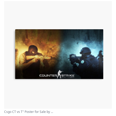
Csgo CT vs T" Poster for Sale by ...