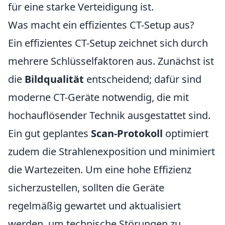
für eine starke Verteidigung ist.
Was macht ein effizientes CT-Setup aus?
Ein effizientes CT-Setup zeichnet sich durch
mehrere Schlüsselfaktoren aus. Zunächst ist
die
Bildqualität
entscheidend; dafür sind
moderne CT-Geräte notwendig, die mit
hochauflösender Technik ausgestattet sind.
Ein gut geplantes
Scan-Protokoll
optimiert
zudem die Strahlenexposition und minimiert
die Wartezeiten. Um eine hohe Effizienz
sicherzustellen, sollten die Geräte
regelmäßig gewartet und aktualisiert
werden, um technische Störungen zu