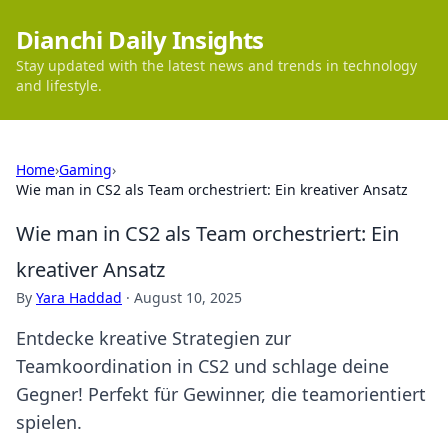
Dianchi Daily Insights
Stay updated with the latest news and trends in technology
and lifestyle.
Home
›
Gaming
›
Wie man in CS2 als Team orchestriert: Ein kreativer Ansatz
Wie man in CS2 als Team orchestriert: Ein
kreativer Ansatz
By
Yara Haddad
·
August 10, 2025
Entdecke kreative Strategien zur
Teamkoordination in CS2 und schlage deine
Gegner! Perfekt für Gewinner, die teamorientiert
spielen.