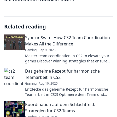
Related reading
Sync or Swim: How CS2 Team Coordination
Makes All the Difference
Gaming
Sep 9, 2025
Master team coordination in CS2 to elevate your
game! Discover winning strategies that ensure
you sync rather than swim in chaos.
Das geheime Rezept für harmonische
Teamarbeit in CS2
Gaming
Aug 10, 2025
Entdecke das geheime Rezept für harmonische
Teamarbeit in CS2! Optimiere dein Team und
erreiche gemeinsam große Erfolge!
Koordination auf dem Schlachtfeld:
Strategien für CS2-Teams
Gaming
Aug 10, 2025