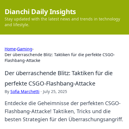
Dianchi Daily Insights
Stay updated with the latest news and trends in technology
and lifestyle.
Home
›
Gaming
›
Der überraschende Blitz: Taktiken für die perfekte CSGO-
Flashbang-Attacke
Der überraschende Blitz: Taktiken für die
perfekte CSGO-Flashbang-Attacke
By
Sofia Marchetti
·
July 25, 2025
Entdecke die Geheimnisse der perfekten CSGO-
Flashbang-Attacke! Taktiken, Tricks und die
besten Strategien für den Überraschungsangriff.