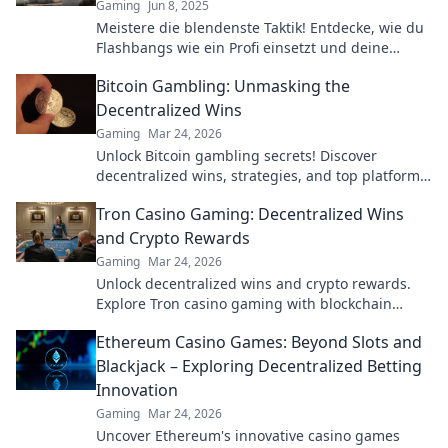
Gaming
Jun 8, 2025
Meistere die blendenste Taktik! Entdecke, wie du
Flashbangs wie ein Profi einsetzt und deine
Gegner völlig überwältigst!
Bitcoin Gambling: Unmasking the
Decentralized Wins
Gaming
Mar 24, 2026
Unlock Bitcoin gambling secrets! Discover
decentralized wins, strategies, and top platforms.
Play smart, win big. Click to reveal all!
Tron Casino Gaming: Decentralized Wins
and Crypto Rewards
Gaming
Mar 24, 2026
Unlock decentralized wins and crypto rewards.
Explore Tron casino gaming with blockchain
security.
Ethereum Casino Games: Beyond Slots and
Blackjack – Exploring Decentralized Betting
Innovation
Gaming
Mar 24, 2026
Uncover Ethereum's innovative casino games