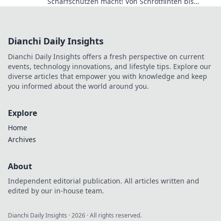
Scharfschützen macht! Von Schrotflinten bis
Snipers – finde die perfekte Waffe für deine Ziele!
Dianchi Daily Insights
Dianchi Daily Insights offers a fresh perspective on current
events, technology innovations, and lifestyle tips. Explore our
diverse articles that empower you with knowledge and keep
you informed about the world around you.
Explore
Home
Archives
About
Independent editorial publication. All articles written and
edited by our in-house team.
Dianchi Daily Insights
·
2026
· All rights reserved.