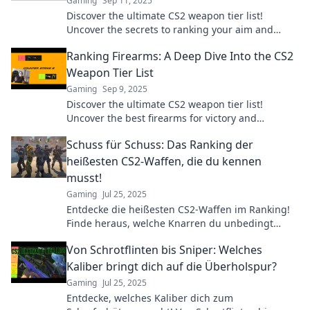
Gaming
Sep 11, 2025
Discover the ultimate CS2 weapon tier list!
Uncover the secrets to ranking your aim and
dominate the game with our witty insights.
Ranking Firearms: A Deep Dive Into the CS2
Weapon Tier List
Gaming
Sep 9, 2025
Discover the ultimate CS2 weapon tier list!
Uncover the best firearms for victory and
dominate your gameplay with expert insights.
Schuss für Schuss: Das Ranking der
heißesten CS2-Waffen, die du kennen
musst!
Gaming
Jul 25, 2025
Entdecke die heißesten CS2-Waffen im Ranking!
Finde heraus, welche Knarren du unbedingt
kennen musst, um im Spiel zu dominieren!
Von Schrotflinten bis Sniper: Welches
Kaliber bringt dich auf die Überholspur?
Gaming
Jul 25, 2025
Entdecke, welches Kaliber dich zum