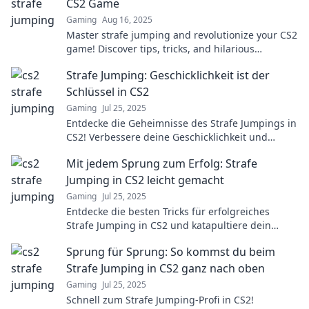
CS2 Game
Gaming
Aug 16, 2025
Master strafe jumping and revolutionize your CS2
game! Discover tips, tricks, and hilarious
moments to elevate your skills today!
Strafe Jumping: Geschicklichkeit ist der
Schlüssel in CS2
Gaming
Jul 25, 2025
Entdecke die Geheimnisse des Strafe Jumpings in
CS2! Verbessere deine Geschicklichkeit und
dominiere das Spiel wie nie zuvor!
Mit jedem Sprung zum Erfolg: Strafe
Jumping in CS2 leicht gemacht
Gaming
Jul 25, 2025
Entdecke die besten Tricks für erfolgreiches
Strafe Jumping in CS2 und katapultiere dein
Gameplay auf das nächste Level!
Sprung für Sprung: So kommst du beim
Strafe Jumping in CS2 ganz nach oben
Gaming
Jul 25, 2025
Schnell zum Strafe Jumping-Profi in CS2!