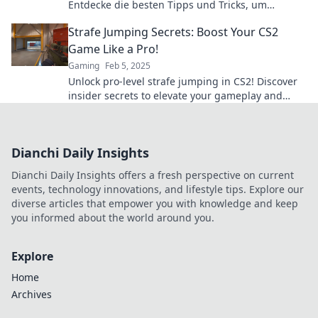
Entdecke die besten Tipps und Tricks, um
sprunghaft nach oben zu kommen und Dominanz
Strafe Jumping Secrets: Boost Your CS2
zu zeigen.
Game Like a Pro!
Gaming
Feb 5, 2025
Unlock pro-level strafe jumping in CS2! Discover
insider secrets to elevate your gameplay and
dominate the competition!
Dianchi Daily Insights
Dianchi Daily Insights offers a fresh perspective on current
events, technology innovations, and lifestyle tips. Explore our
diverse articles that empower you with knowledge and keep
you informed about the world around you.
Explore
Home
Archives