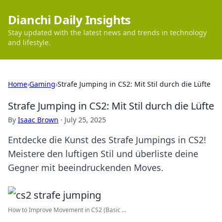
Dianchi Daily Insights
Stay updated with the latest news and trends in technology
and lifestyle.
Home
›
Gaming
›
Strafe Jumping in CS2: Mit Stil durch die Lüfte
Strafe Jumping in CS2: Mit Stil durch die Lüfte
By
Isaac Brown
·
July 25, 2025
Entdecke die Kunst des Strafe Jumpings in CS2!
Meistere den luftigen Stil und überliste deine
Gegner mit beeindruckenden Moves.
How to Improve Movement in CS2 (Basic ...