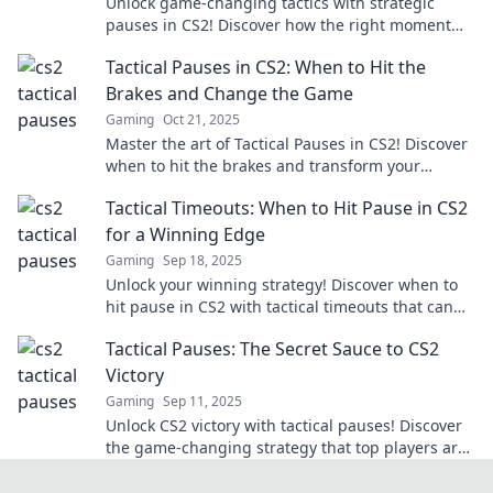
Unlock game-changing tactics with strategic
pauses in CS2! Discover how the right moment
can turn the tide of battle and elevate your
Tactical Pauses in CS2: When to Hit the
gameplay.
Brakes and Change the Game
Gaming
Oct 21, 2025
Master the art of Tactical Pauses in CS2! Discover
when to hit the brakes and transform your
gameplay for epic wins!
Tactical Timeouts: When to Hit Pause in CS2
for a Winning Edge
Gaming
Sep 18, 2025
Unlock your winning strategy! Discover when to
hit pause in CS2 with tactical timeouts that can
turn the tide in your favor.
Tactical Pauses: The Secret Sauce to CS2
Victory
Gaming
Sep 11, 2025
Unlock CS2 victory with tactical pauses! Discover
the game-changing strategy that top players are
using to dominate the competition.