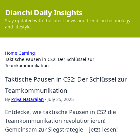
Dianchi Daily Insights
Stay updated with the latest news and trends in technology
and lifestyle.
Home
›
Gaming
›
Taktische Pausen in CS2: Der Schlüssel zur
Teamkommunikation
Taktische Pausen in CS2: Der Schlüssel zur
Teamkommunikation
By
Priya Natarajan
·
July 25, 2025
Entdecke, wie taktische Pausen in CS2 die
Teamkommunikation revolutionieren!
Gemeinsam zur Siegstrategie – jetzt lesen!