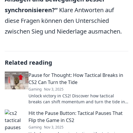
synchronisieren?“
Klare Antworten auf
diese Fragen können den Unterschied
zwischen Sieg und Niederlage ausmachen.
Related reading
Pause for Thought: How Tactical Breaks in
CS2 Can Turn the Tide
Gaming
Nov 3, 2025
Unlock victory in CS2! Discover how tactical
breaks can shift momentum and turn the tide in
intense gameplay. Don't miss these game-
Hit the Pause Button: Tactical Pauses That
changing strategies!
Flip the Game in CS2
Gaming
Nov 3, 2025