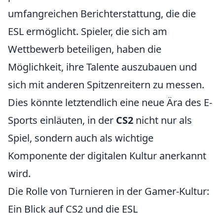
umfangreichen Berichterstattung, die die
ESL ermöglicht. Spieler, die sich am
Wettbewerb beteiligen, haben die
Möglichkeit, ihre Talente auszubauen und
sich mit anderen Spitzenreitern zu messen.
Dies könnte letztendlich eine neue Ära des E-
Sports einläuten, in der
CS2
nicht nur als
Spiel, sondern auch als wichtige
Komponente der digitalen Kultur anerkannt
wird.
Die Rolle von Turnieren in der Gamer-Kultur:
Ein Blick auf CS2 und die ESL