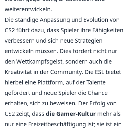
weiterentwickeln.
Die ständige Anpassung und Evolution von
CS2 führt dazu, dass Spieler ihre Fähigkeiten
verbessern und sich neue Strategien
entwickeln müssen. Dies fördert nicht nur
den Wettkampfsgeist, sondern auch die
Kreativität in der Community. Die ESL bietet
hierbei eine Plattform, auf der Talente
gefördert und neue Spieler die Chance
erhalten, sich zu beweisen. Der Erfolg von
CS2 zeigt, dass
die Gamer-Kultur
mehr als
nur eine Freizeitbeschäftigung ist; sie ist ein