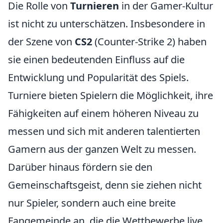
Die Rolle von
Turnieren
in der Gamer-Kultur
ist nicht zu unterschätzen. Insbesondere in
der Szene von
CS2
(Counter-Strike 2) haben
sie einen bedeutenden Einfluss auf die
Entwicklung und Popularität des Spiels.
Turniere bieten Spielern die Möglichkeit, ihre
Fähigkeiten auf einem höheren Niveau zu
messen und sich mit anderen talentierten
Gamern aus der ganzen Welt zu messen.
Darüber hinaus fördern sie den
Gemeinschaftsgeist, denn sie ziehen nicht
nur Spieler, sondern auch eine breite
Fangemeinde an, die die Wettbewerbe live