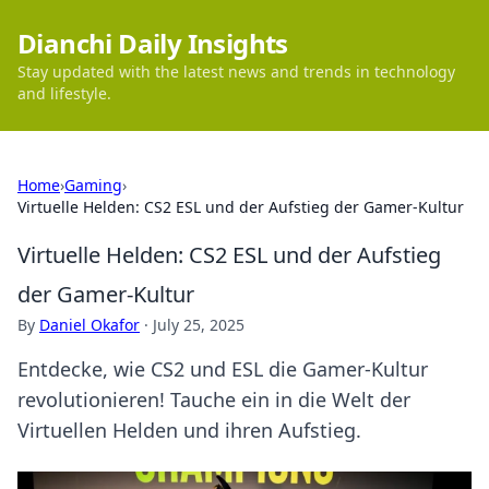
Dianchi Daily Insights
Stay updated with the latest news and trends in technology
and lifestyle.
Home
›
Gaming
›
Virtuelle Helden: CS2 ESL und der Aufstieg der Gamer-Kultur
Virtuelle Helden: CS2 ESL und der Aufstieg
der Gamer-Kultur
By
Daniel Okafor
·
July 25, 2025
Entdecke, wie CS2 und ESL die Gamer-Kultur
revolutionieren! Tauche ein in die Welt der
Virtuellen Helden und ihren Aufstieg.