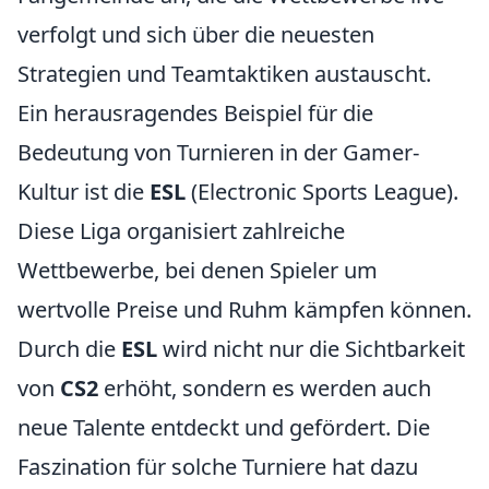
verfolgt und sich über die neuesten
Strategien und Teamtaktiken austauscht.
Ein herausragendes Beispiel für die
Bedeutung von Turnieren in der Gamer-
Kultur ist die
ESL
(Electronic Sports League).
Diese Liga organisiert zahlreiche
Wettbewerbe, bei denen Spieler um
wertvolle Preise und Ruhm kämpfen können.
Durch die
ESL
wird nicht nur die Sichtbarkeit
von
CS2
erhöht, sondern es werden auch
neue Talente entdeckt und gefördert. Die
Faszination für solche Turniere hat dazu