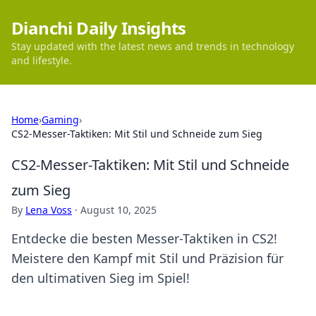
Dianchi Daily Insights
Stay updated with the latest news and trends in technology
and lifestyle.
Home
›
Gaming
›
CS2-Messer-Taktiken: Mit Stil und Schneide zum Sieg
CS2-Messer-Taktiken: Mit Stil und Schneide
zum Sieg
By
Lena Voss
·
August 10, 2025
Entdecke die besten Messer-Taktiken in CS2!
Meistere den Kampf mit Stil und Präzision für
den ultimativen Sieg im Spiel!