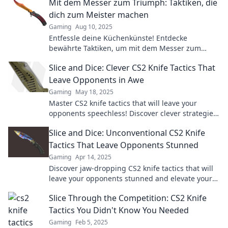
Mit dem Messer zum Triumph: Taktiken, die
dich zum Meister machen
Gaming
Aug 10, 2025
Entfessle deine Küchenkünste! Entdecke
bewährte Taktiken, um mit dem Messer zum
Meisterkoch zu werden. Triumphiere in jeder
Slice and Dice: Clever CS2 Knife Tactics That
Küche!
Leave Opponents in Awe
Gaming
May 18, 2025
Master CS2 knife tactics that will leave your
opponents speechless! Discover clever strategies
to dominate the game and become a pro.
Slice and Dice: Unconventional CS2 Knife
Tactics That Leave Opponents Stunned
Gaming
Apr 14, 2025
Discover jaw-dropping CS2 knife tactics that will
leave your opponents stunned and elevate your
gameplay to the next level!
Slice Through the Competition: CS2 Knife
Tactics You Didn't Know You Needed
Gaming
Feb 5, 2025