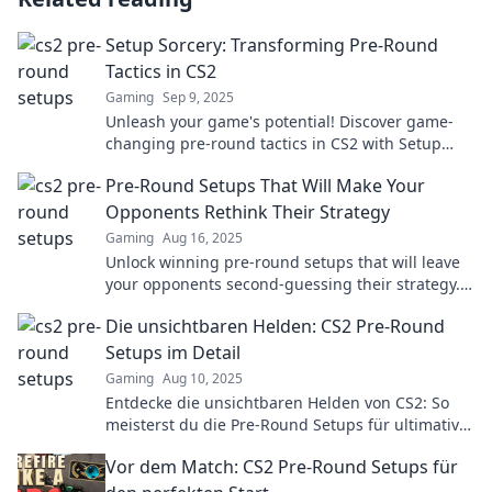
Setup Sorcery: Transforming Pre-Round
Tactics in CS2
Gaming
Sep 9, 2025
Unleash your game's potential! Discover game-
changing pre-round tactics in CS2 with Setup
Sorcery for unbeatable strategies.
Pre-Round Setups That Will Make Your
Opponents Rethink Their Strategy
Gaming
Aug 16, 2025
Unlock winning pre-round setups that will leave
your opponents second-guessing their strategy.
Discover the secret to dominating the game!
Die unsichtbaren Helden: CS2 Pre-Round
Setups im Detail
Gaming
Aug 10, 2025
Entdecke die unsichtbaren Helden von CS2: So
meisterst du die Pre-Round Setups für ultimative
Siege! Jetzt klicken und lernen!
Vor dem Match: CS2 Pre-Round Setups für