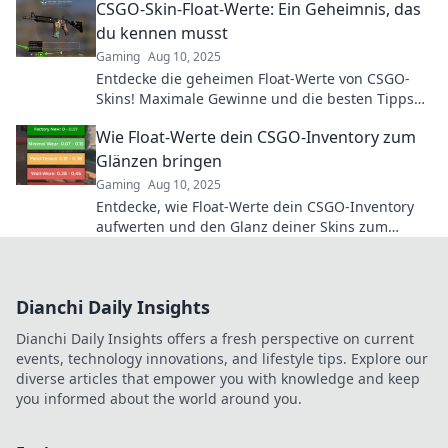
CSGO-Skin-Float-Werte: Ein Geheimnis, das
du kennen musst
Gaming
Aug 10, 2025
Entdecke die geheimen Float-Werte von CSGO-
Skins! Maximale Gewinne und die besten Tipps
warten auf dich. Lass dir das nicht entgehen!
Wie Float-Werte dein CSGO-Inventory zum
Glänzen bringen
Gaming
Aug 10, 2025
Entdecke, wie Float-Werte dein CSGO-Inventory
aufwerten und den Glanz deiner Skins zum
Strahlen bringen! Spiele schlauer und investiere
clever!
Dianchi Daily Insights
Dianchi Daily Insights offers a fresh perspective on current
events, technology innovations, and lifestyle tips. Explore our
diverse articles that empower you with knowledge and keep
you informed about the world around you.