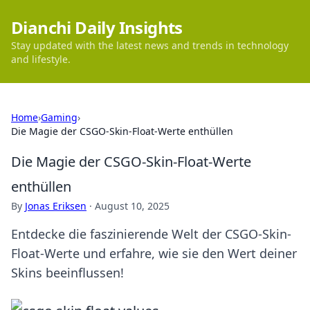
Dianchi Daily Insights
Stay updated with the latest news and trends in technology
and lifestyle.
Home
›
Gaming
›
Die Magie der CSGO-Skin-Float-Werte enthüllen
Die Magie der CSGO-Skin-Float-Werte
enthüllen
By
Jonas Eriksen
·
August 10, 2025
Entdecke die faszinierende Welt der CSGO-Skin-
Float-Werte und erfahre, wie sie den Wert deiner
Skins beeinflussen!