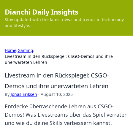
Dianchi Daily Insights
Stay updated with the latest news and trends in technology
and lifestyle.
Home
›
Gaming
›
Livestream in den Rückspiegel: CSGO-Demos und ihre
unerwarteten Lehren
Livestream in den Rückspiegel: CSGO-
Demos und ihre unerwarteten Lehren
By
Jonas Eriksen
·
August 10, 2025
Entdecke überraschende Lehren aus CSGO-
Demos! Was Livestreams über das Spiel verraten
und wie du deine Skills verbessern kannst.