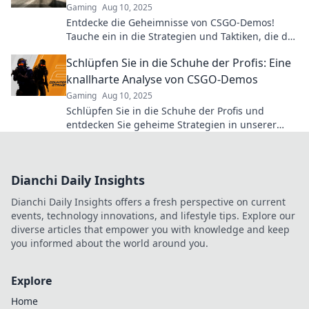
Gaming
Aug 10, 2025
Entdecke die Geheimnisse von CSGO-Demos!
Tauche ein in die Strategien und Taktiken, die das
Spiel prägen. Lesen lohnt sich!
Schlüpfen Sie in die Schuhe der Profis: Eine
knallharte Analyse von CSGO-Demos
Gaming
Aug 10, 2025
Schlüpfen Sie in die Schuhe der Profis und
entdecken Sie geheime Strategien in unserer
harten CSGO-Demo-Analyse!
Dianchi Daily Insights
Dianchi Daily Insights offers a fresh perspective on current
events, technology innovations, and lifestyle tips. Explore our
diverse articles that empower you with knowledge and keep
you informed about the world around you.
Explore
Home