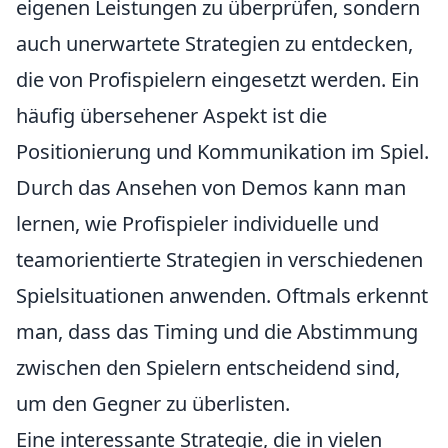
eigenen Leistungen zu überprüfen, sondern
auch unerwartete Strategien zu entdecken,
die von Profispielern eingesetzt werden. Ein
häufig übersehener Aspekt ist die
Positionierung und Kommunikation im Spiel.
Durch das Ansehen von Demos kann man
lernen, wie Profispieler individuelle und
teamorientierte Strategien in verschiedenen
Spielsituationen anwenden. Oftmals erkennt
man, dass das Timing und die Abstimmung
zwischen den Spielern entscheidend sind,
um den Gegner zu überlisten.
Eine interessante Strategie, die in vielen