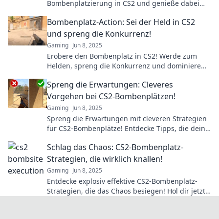
Bombenplatzierung in CS2 und genieße dabei
deinen Kaffee – für Gamers, die das Beste wollen!
Bombenplatz-Action: Sei der Held in CS2
und spreng die Konkurrenz!
Gaming
Jun 8, 2025
Erobere den Bombenplatz in CS2! Werde zum
Helden, spreng die Konkurrenz und dominiere
das Game wie nie zuvor!
Spreng die Erwartungen: Cleveres
Vorgehen bei CS2-Bombenplätzen!
Gaming
Jun 8, 2025
Spreng die Erwartungen mit cleveren Strategien
für CS2-Bombenplätze! Entdecke Tipps, die dein
Spiel auf das nächste Level heben!
Schlag das Chaos: CS2-Bombenplatz-
Strategien, die wirklich knallen!
Gaming
Jun 8, 2025
Entdecke explosiv effektive CS2-Bombenplatz-
Strategien, die das Chaos besiegen! Hol dir jetzt
die besten Tipps für deinen Sieg!