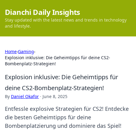
Dianchi Daily Insights
Stay updated with the latest news and trends in technology
and lifestyle.
Home
›
Gaming
›
Explosion inklusive: Die Geheimtipps für deine CS2-
Bombenplatz-Strategien!
Explosion inklusive: Die Geheimtipps für
deine CS2-Bombenplatz-Strategien!
By
Daniel Okafor
·
June 8, 2025
Entfessle explosive Strategien für CS2! Entdecke
die besten Geheimtipps für deine
Bombenplatzierung und dominiere das Spiel!