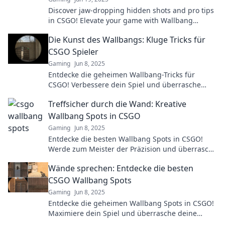
Discover jaw-dropping hidden shots and pro tips
in CSGO! Elevate your game with Wallbang
Wonders and surprise your opponents!
Die Kunst des Wallbangs: Kluge Tricks für
CSGO Spieler
Gaming
Jun 8, 2025
Entdecke die geheimen Wallbang-Tricks für
CSGO! Verbessere dein Spiel und überrasche
deine Gegner mit smarter Taktik. Klicke jetzt!
Treffsicher durch die Wand: Kreative
Wallbang Spots in CSGO
Gaming
Jun 8, 2025
Entdecke die besten Wallbang Spots in CSGO!
Werde zum Meister der Präzision und überrasche
deine Gegner mit kreativen Schüssen.
Wände sprechen: Entdecke die besten
CSGO Wallbang Spots
Gaming
Jun 8, 2025
Entdecke die geheimen Wallbang Spots in CSGO!
Maximiere dein Spiel und überrasche deine
Gegner mit tödlicher Präzision.