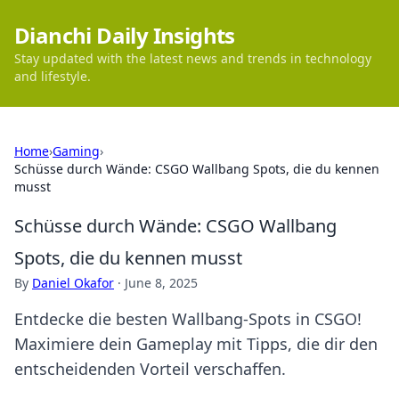
Dianchi Daily Insights
Stay updated with the latest news and trends in technology
and lifestyle.
Home
›
Gaming
›
Schüsse durch Wände: CSGO Wallbang Spots, die du kennen
musst
Schüsse durch Wände: CSGO Wallbang
Spots, die du kennen musst
By
Daniel Okafor
·
June 8, 2025
Entdecke die besten Wallbang-Spots in CSGO!
Maximiere dein Gameplay mit Tipps, die dir den
entscheidenden Vorteil verschaffen.