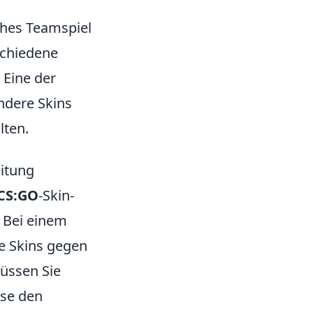
sches Teamspiel
schiedene
 Eine der
ndere Skins
lten.
eitung
CS:GO
-Skin-
 Bei einem
e Skins gegen
müssen Sie
ese den