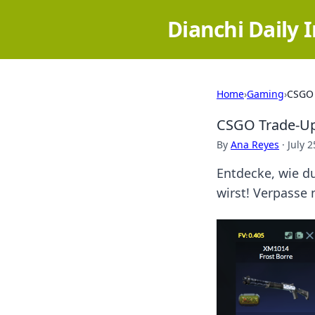
Dianchi Daily 
Home
›
Gaming
›
CSGO 
CSGO Trade-Ups
By
Ana Reyes
·
July 2
Entdecke, wie d
wirst! Verpasse 