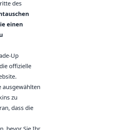
ritte des
eintauschen
ie einen
u
rade-Up
e offizielle
ebsite.
e ausgewählten
kins zu
an, dass die
, bevor Sie Ihr