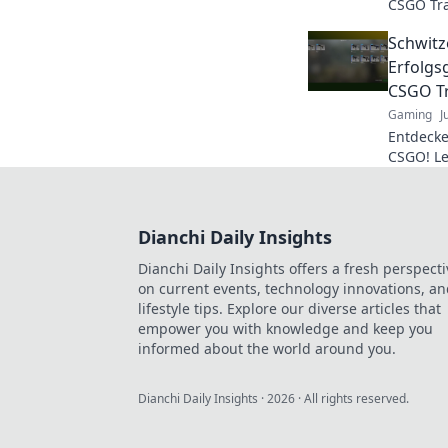
CSGO Tra
könnte Ih
Schwitz
klicken 
Erfolgs
CSGO T
Gaming
J
Entdecke
CSGO! Le
maximale
Skins ve
Dianchi Daily Insights
Dianchi Daily Insights offers a fresh perspecti
on current events, technology innovations, a
lifestyle tips. Explore our diverse articles that
empower you with knowledge and keep you
informed about the world around you.
Dianchi Daily Insights
·
2026
· All rights reserved.