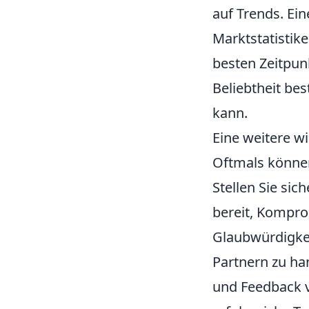
auf Trends. Ein
Marktstatistike
besten Zeitpunk
Beliebtheit be
kann.
Eine weitere wi
Oftmals können
Stellen Sie sic
bereit, Kompro
Glaubwürdigkei
Partnern zu ha
und Feedback v