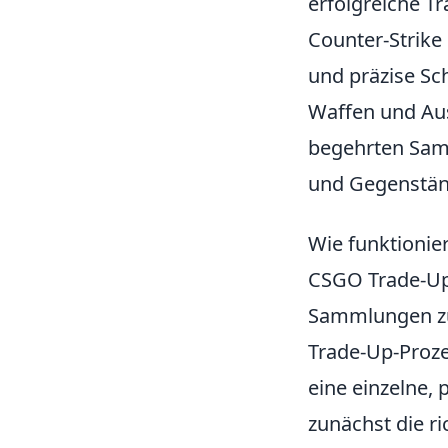
erfolgreiche Tr
Counter-Strike 
und präzise Sc
Waffen und Aus
begehrten Samm
und Gegenstände
Wie funktionie
CSGO Trade-Ups 
Sammlungen zu 
Trade-Up-Proze
eine einzelne, 
zunächst die ri