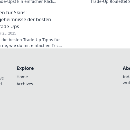
de-Ups! Ein einfacher Klick
Trade-Up Roulette! 
r Inventar revolutionieren. Jetzt
Skins ein und dreh
en für Skins:
und Gewinne maximieren!
für seltene Gewinne
geheimnisse der besten
rade-Ups
ul 25, 2025
 die besten Trade-Up-Tipps für
rne, wie du mit einfachen Tricks
 Gewinne erzielst und deine
rbesserst.
Explore
Ab
Home
Ind
ve
wri
nd
Archives