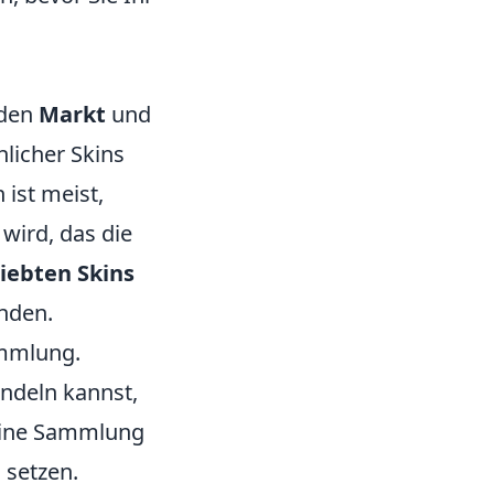
 den
Markt
und
licher Skins
 ist meist,
 wird, das die
iebten Skins
nden.
mmlung.
ndeln kannst,
deine Sammlung
 setzen.