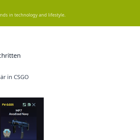
nds in technology and lifestyle.
hritten
när in CSGO