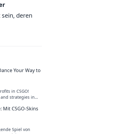
er
 sein, deren
Dance Your Way to
rofits in CSGO!
, and strategies in
smart trading and
: Mit CSGO-Skins
gende Spiel von