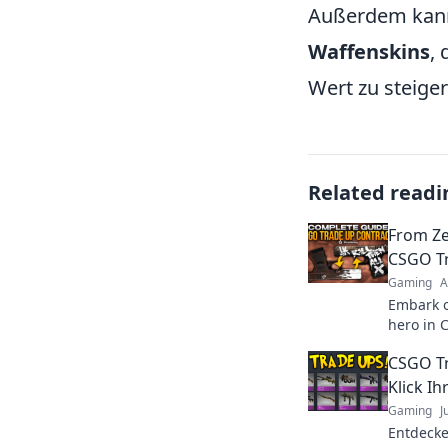
Außerdem kann
Waffenskins
,
Wert zu steiger
Related readi
From Zer
CSGO T
Gaming
A
Embark o
hero in 
and elev
CSGO Tr
adventur
Klick I
Gaming
J
Entdecke