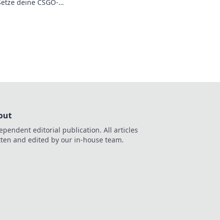
Setze deine CSGO-
e am Rad des Glücks
!
out
ependent editorial publication. All articles
tten and edited by our in-house team.