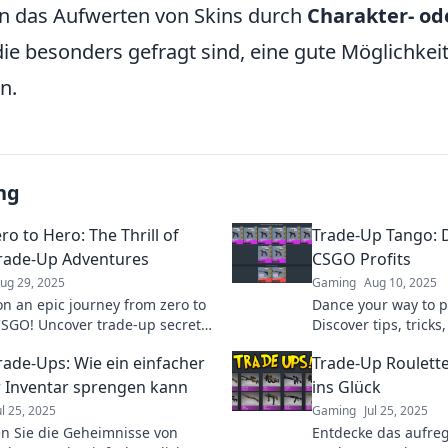
 das Aufwerten von Skins durch
Charakter- od
 die besonders gefragt sind, eine gute Möglichkeit
n.
ng
o to Hero: The Thrill of
Trade-Up Tango: 
rade-Up Adventures
CSGO Profits
ug 29, 2025
Gaming
Aug 10, 2025
n an epic journey from zero to
Dance your way to p
CSGO! Uncover trade-up secrets
Discover tips, tricks
ate your game. Join the
Trade-Up Tango for 
ade-Ups: Wie ein einfacher
Trade-Up Roulette
e now!
epic wins!
hr Inventar sprengen kann
ins Glück
ul 25, 2025
Gaming
Jul 25, 2025
n Sie die Geheimnisse von
Entdecke das aufre