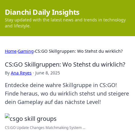
Dianchi Daily Insights
Stay updated with the latest news and trends in technology
and lifestyle.
Home
›
Gaming
›
CS:GO Skillgruppen: Wo Stehst du wirklich?
CS:GO Skillgruppen: Wo Stehst du wirklich?
By
Ana Reyes
·
June 8, 2025
Entdecke deine wahre Skillgruppe in CS:GO!
Finde heraus, wo du wirklich stehst und steigere
dein Gameplay auf das nächste Level!
CS:GO Update Changes Matchmaking System ...