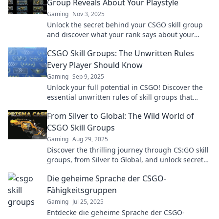
Group Reveals About Your Playstyle
Gaming
Nov 3, 2025
Unlock the secret behind your CSGO skill group
and discover what your rank says about your
unique playstyle! Boost your game today!
CSGO Skill Groups: The Unwritten Rules
Every Player Should Know
Gaming
Sep 9, 2025
Unlock your full potential in CSGO! Discover the
essential unwritten rules of skill groups that
every player must know to climb the ranks.
From Silver to Global: The Wild World of
CSGO Skill Groups
Gaming
Aug 29, 2025
Discover the thrilling journey through CS:GO skill
groups, from Silver to Global, and unlock secrets
to rank up fast!
Die geheime Sprache der CSGO-
Fähigkeitsgruppen
Gaming
Jul 25, 2025
Entdecke die geheime Sprache der CSGO-