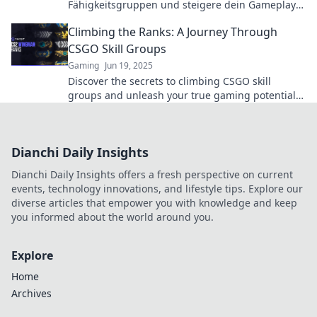
Fähigkeitsgruppen und steigere dein Gameplay!
Enthülle Tipps und Tricks für echten Erfolg!
Climbing the Ranks: A Journey Through
CSGO Skill Groups
Gaming
Jun 19, 2025
Discover the secrets to climbing CSGO skill
groups and unleash your true gaming potential
in this ultimate guide to rank up fast!
Dianchi Daily Insights
Dianchi Daily Insights offers a fresh perspective on current
events, technology innovations, and lifestyle tips. Explore our
diverse articles that empower you with knowledge and keep
you informed about the world around you.
Explore
Home
Archives