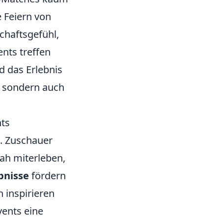
e Feiern von
chaftsgefühl,
nts treffen
nd das Erlebnis
, sondern auch
.
nts
. Zuschauer
nah miterleben,
bnisse
fördern
 inspirieren
ents eine