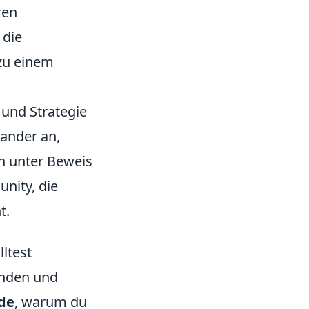
ren
 die
zu einem
 und Strategie
ander an,
n unter Beweis
nity, die
t.
ltest
genden und
de
, warum du