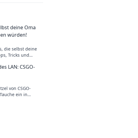
elbst deine Oma
gen würden!
, die selbst deine
ps, Tricks und
nisse für alle
 des LAN: CSGO-
n auf dich!
tzel von CSGO-
Tauche ein in
 strategische
essliche Momente.