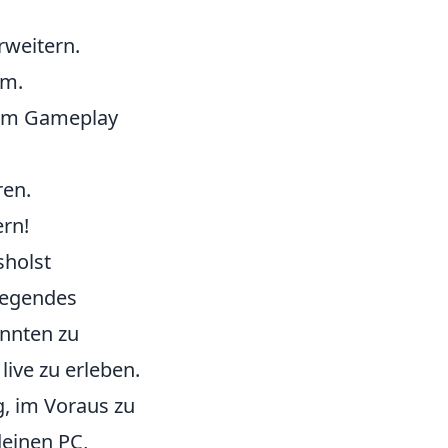
rweitern.
um.
nem Gameplay
ren.
ern!
sholst
fregendes
innten zu
ive zu erleben.
g, im Voraus zu
deinen PC,