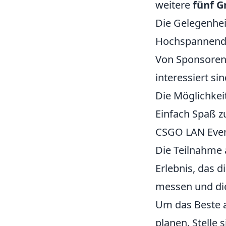
weitere
fünf G
Die Gelegenhei
Hochspannende
Von Sponsoren
interessiert sin
Die Möglichkei
Einfach Spaß z
CSGO LAN Event
Die Teilnahme
Erlebnis, das d
messen und die
Um das Beste a
planen. Stelle 