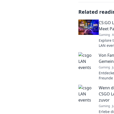
Related readi
CS:GO L
Meet Pa
Gaming
A
Explore 
LAN even
passion c
Von Fan
Gemeins
Gaming
J
Entdecke
Freunde 
einzigar
Wenn di
Events u
Momente
CSGO LA
zuvor
Gaming
J
Erlebe d