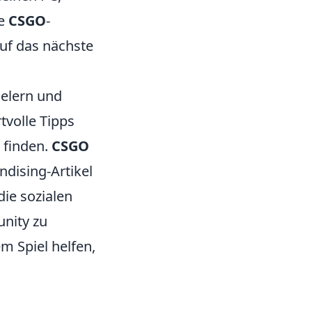
ne
CSGO
-
auf das nächste
ielern und
tvolle Tipps
 finden.
CSGO
dising-Artikel
die sozialen
unity zu
m Spiel helfen,