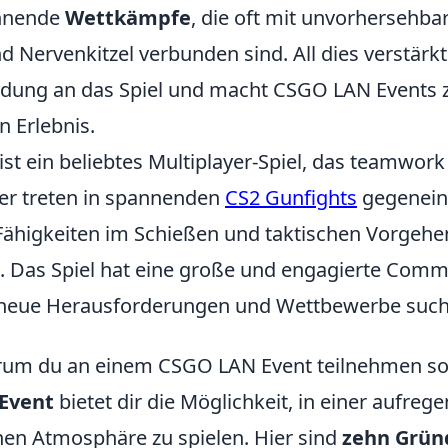
annende
Wettkämpfe
, die oft mit unvorhersehba
Nervenkitzel verbunden sind. All dies verstärkt
ndung an das Spiel und macht CSGO LAN Events 
n Erlebnis.
ist ein beliebtes Multiplayer-Spiel, das teamwork
eler treten in spannenden
CS2 Gunfights
gegenein
 Fähigkeiten im Schießen und taktischen Vorgehe
. Das Spiel hat eine große und engagierte Commu
neue Herausforderungen und Wettbewerbe such
rum du an einem CSGO LAN Event teilnehmen sol
Event
bietet dir die Möglichkeit, in einer aufre
en Atmosphäre zu spielen. Hier sind
zehn Grün