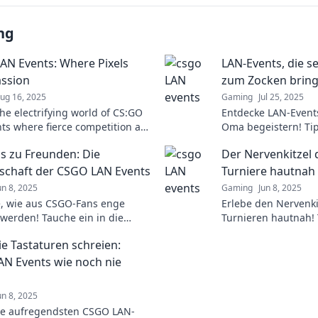
ng
AN Events: Where Pixels
LAN-Events, die s
ssion
zum Zocken brin
ug 16, 2025
Gaming
Jul 25, 2025
the electrifying world of CS:GO
Entdecke LAN-Events
ts where fierce competition and
Oma begeistern! Tip
ollide. Join the action today!
unvergessliche Erleb
s zu Freunden: Die
Der Nervenkitzel
Gaming-Levels warte
chaft der CSGO LAN Events
Turniere hautnah
un 8, 2025
Gaming
Jun 8, 2025
, wie aus CSGO-Fans enge
Erlebe den Nervenki
werden! Tauche ein in die
Turnieren hautnah! 
tige Gemeinschaft der LAN-
spannende Matches,
e Tastaturen schreien:
nd erlebe unvergessliche
Kämpfe und unverg
!
N Events wie noch nie
un 8, 2025
ie aufregendsten CSGO LAN-