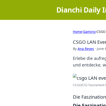
Dianchi Daily 
Home
›
Gaming
›
CSGO 
CSGO LAN Events
By
Ana Reyes
·
June 
Erlebe die aufr
und entdecke, wa
CS:GO/CS2 Tournament Ca
Die Faszinatio
Die Faszinati