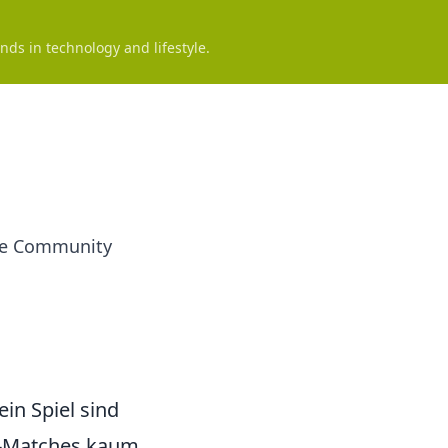
nds in technology and lifestyle.
die Community
in Spiel sind
ne-Matches kaum