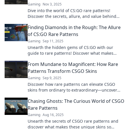
Gaming
Nov 3, 2025
Dive into the world of CS:GO rare patterns!
Discover the secrets, allure, and value behind
these elusive skins that every gamer craves.
Finding Diamonds in the Rough: The Allure
of CS:GO Rare Patterns
Gaming
Sep 11, 2025
Unearth the hidden gems of CS:GO with our
guide to rare patterns! Discover what makes
these skins irresistible and how to find your own
From Mundane to Magnificent: How Rare
treasure.
Patterns Transform CSGO Skins
Gaming
Sep 9, 2025
Discover how rare patterns can elevate CSGO
skins from ordinary to extraordinary—uncover
the secrets behind their true value!
Chasing Ghosts: The Curious World of CSGO
Rare Patterns
Gaming
Aug 16, 2025
Unearth the secrets of CSGO rare patterns and
discover what makes these unique skins so