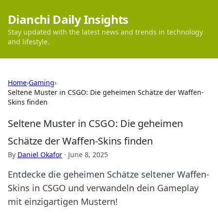
Dianchi Daily Insights
Stay updated with the latest news and trends in technology
and lifestyle.
Home
›
Gaming
›
Seltene Muster in CSGO: Die geheimen Schätze der Waffen-
Skins finden
Seltene Muster in CSGO: Die geheimen
Schätze der Waffen-Skins finden
By
Daniel Okafor
·
June 8, 2025
Entdecke die geheimen Schätze seltener Waffen-
Skins in CSGO und verwandeln dein Gameplay
mit einzigartigen Mustern!