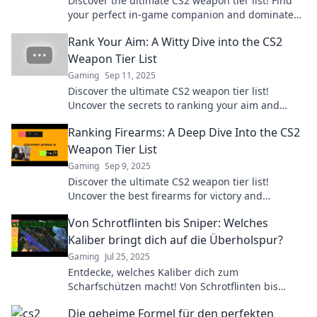
Discover the ultimate CS2 weapon tier list! Find
your perfect in-game companion and dominate
your opponents with our expert insights.
Rank Your Aim: A Witty Dive into the CS2
Weapon Tier List
Gaming
Sep 11, 2025
Discover the ultimate CS2 weapon tier list!
Uncover the secrets to ranking your aim and
dominate the game with our witty insights.
Ranking Firearms: A Deep Dive Into the CS2
Weapon Tier List
Gaming
Sep 9, 2025
Discover the ultimate CS2 weapon tier list!
Uncover the best firearms for victory and
dominate your gameplay with expert insights.
Von Schrotflinten bis Sniper: Welches
Kaliber bringt dich auf die Überholspur?
Gaming
Jul 25, 2025
Entdecke, welches Kaliber dich zum
Scharfschützen macht! Von Schrotflinten bis
Snipers – finde die perfekte Waffe für deine Ziele!
Die geheime Formel für den perfekten